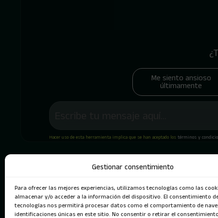
¿T
Me siento ansioso
últimamente
Hacer uso de esta herramienta implica que se han aceptado los
términos y condici
Gestionar consentimiento
Para ofrecer las mejores experiencias, utilizamos tecnologías como las cook
almacenar y/o acceder a la información del dispositivo. El consentimiento d
tecnologías nos permitirá procesar datos como el comportamiento de nave
identificaciones únicas en este sitio. No consentir o retirar el consentimient