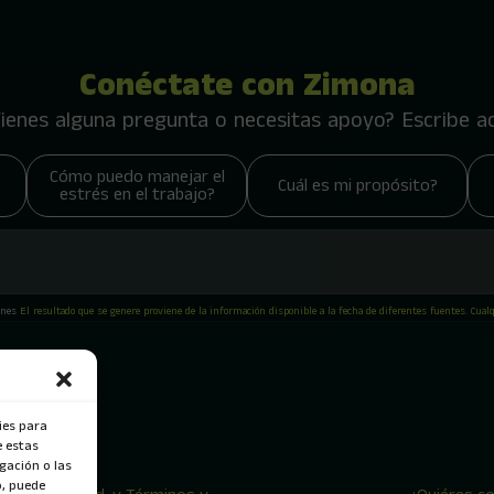
Conéctate con Zimona
ienes alguna pregunta o necesitas apoyo? Escribe a
Cómo puedo manejar el
Cuál es mi propósito?
estrés en el trabajo?
ones
El resultado que se genere proviene de la información disponible a la fecha de diferentes fuentes. Cual
ies para
e estas
gación o las
o, puede