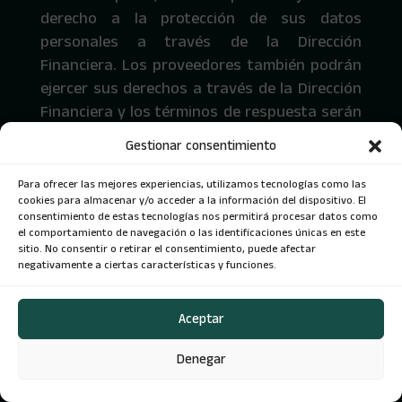
derecho a la protección de sus datos
personales a través de la Dirección
Financiera. Los proveedores también podrán
ejercer sus derechos a través de la Dirección
Financiera y los términos de respuesta serán
los previamente enunciados.
Gestionar consentimiento
Para ofrecer las mejores experiencias, utilizamos tecnologías como las
cookies para almacenar y/o acceder a la información del dispositivo. El
VIII. SUSPENSIÓN DE LOS DATOS
consentimiento de estas tecnologías nos permitirá procesar datos como
el comportamiento de navegación o las identificaciones únicas en este
sitio. No consentir o retirar el consentimiento, puede afectar
Los titulares podrán en todo momento
negativamente a ciertas características y funciones.
solicitar a INWARD S.A.S. la supresión de sus
datos personales y/o revocar la autorización
Aceptar
otorgada para el tratamiento de estos,
mediante la presentación de un reclamo, de
Denegar
acuerdo con lo establecido en el artículo 15
de la Ley 1581 de 2012. La solicitud de