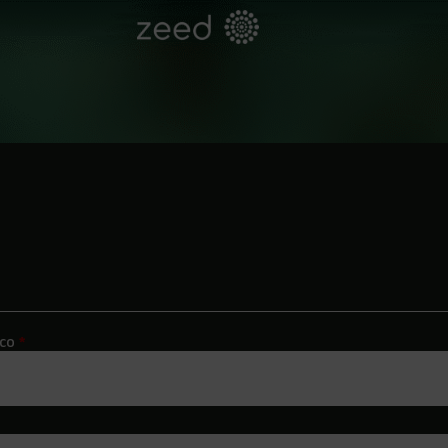
Obligatorio
ico
*