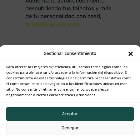
Aumenta tu autoconocimiento
descubriendo tus talentos y más
de tu personalidad con zeed,
pruébalo gratis aquí.
Gestionar consentimiento
Para ofrecer las mejores experiencias, utilizamos tecnologías como las
cookies para almacenar y/o acceder a la información del dispositivo. El
consentimiento de estas tecnologías nos permitirá procesar datos como
el comportamiento de navegación o las identificaciones únicas en este
sitio. No consentir o retirar el consentimiento, puede afectar
negativamente a ciertas características y funciones.
Aceptar
Política de privacidad, y Términos y
condiciones
¿Quiéres contactarnos? Escríbenos
Denegar
a
hola@zeed.com.co