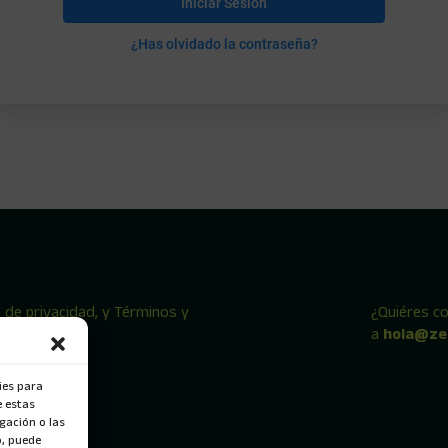
Iniciar Sesión
¿Has olvidado la contraseña?
a de privacidad, y Términos y
¿Quiéres c
iones
a
hola@ze
ies para
e estas
gación o las
o, puede