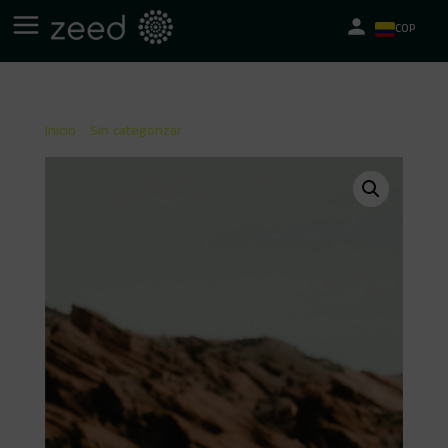
COP
Inicio
/
Sin categorizar
/ Mapa de relaciones personales