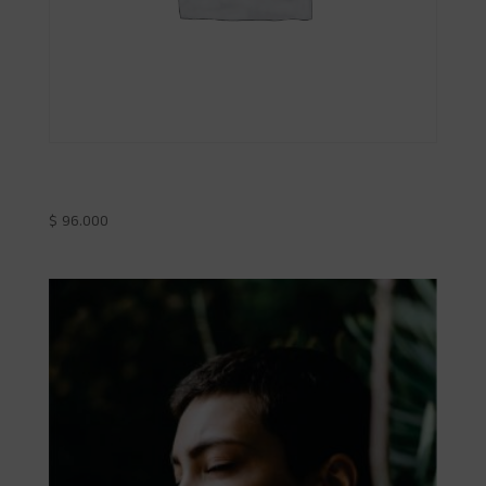
Plan ‘Voy con Toda’
$
96.000