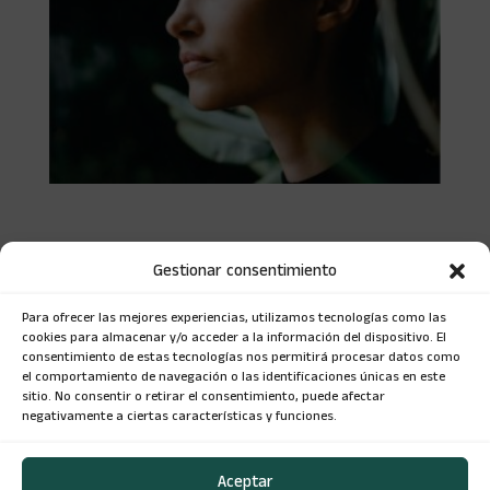
Guía para la Autoestima & la
Abundancia
Gestionar consentimiento
$
25.000
Para ofrecer las mejores experiencias, utilizamos tecnologías como las
cookies para almacenar y/o acceder a la información del dispositivo. El
consentimiento de estas tecnologías nos permitirá procesar datos como
el comportamiento de navegación o las identificaciones únicas en este
sitio. No consentir o retirar el consentimiento, puede afectar
negativamente a ciertas características y funciones.
Aceptar
Política de privacidad, y Términos y