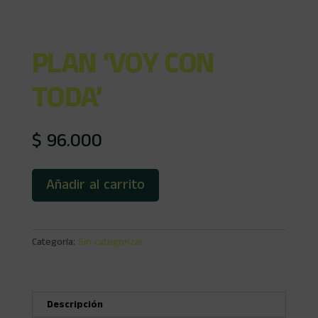
PLAN ‘VOY CON
TODA’
$
96.000
Plan
Añadir al carrito
'Voy
con
Toda'
cantidad
Categoría:
Sin categorizar
Descripción