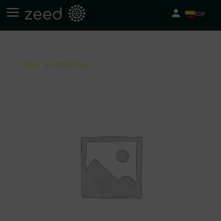
COP
Inicio
/
Sin categorizar
/ Plan ‘Voy con Toda’