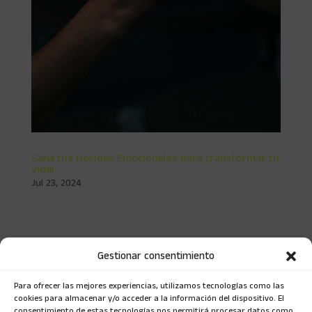
Sana tus Heridas Emocionales para transformar tu
vida!
Jul 23, 2024
Sana tus heridas emocionales para transformar tu vida!
En este artículo queremos contarte la importancia de
entender las heridas emocionales, de dónde provienen y
Gestionar consentimiento
cómo se pueden sanar. ¿Qué son las heridas emocionales
y cómo las adquirimos? Las Heridas...
Para ofrecer las mejores experiencias, utilizamos tecnologías como las
cookies para almacenar y/o acceder a la información del dispositivo. El
consentimiento de estas tecnologías nos permitirá procesar datos como