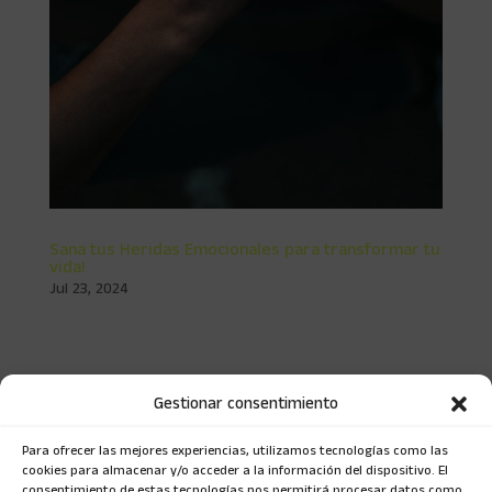
Sana tus Heridas Emocionales para transformar tu
vida!
Jul 23, 2024
Sana tus heridas emocionales para transformar tu vida!
En este artículo queremos contarte la importancia de
entender las heridas emocionales, de dónde provienen y
Gestionar consentimiento
cómo se pueden sanar. ¿Qué son las heridas emocionales
y cómo las adquirimos? Las Heridas...
Para ofrecer las mejores experiencias, utilizamos tecnologías como las
cookies para almacenar y/o acceder a la información del dispositivo. El
consentimiento de estas tecnologías nos permitirá procesar datos como