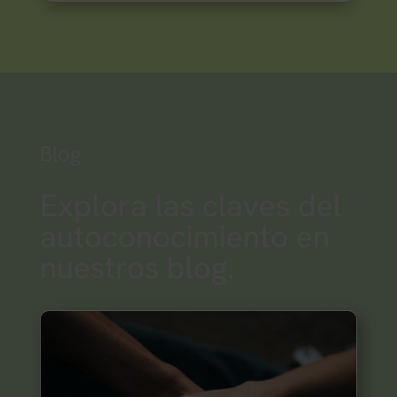
Blog
Explora las claves del
autoconocimiento
en
nuestros blog.