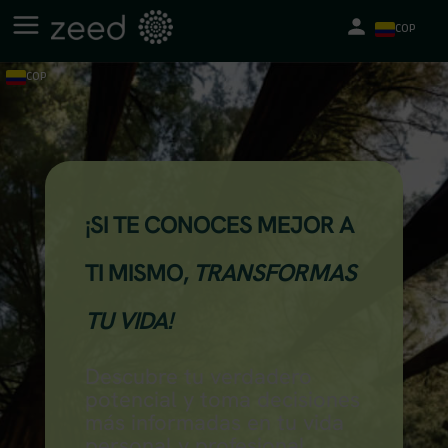
COP
COP
¡
SI TE CONOCES MEJOR A
TI MISMO,
TRANSFORMAS
TU VIDA!
Descubre tu verdadero
potencial y toma decisiones
más informadas en tu vida
personal y profesional.