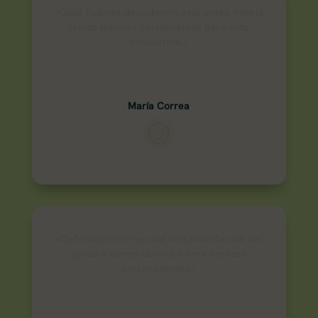
«Ojalá hubiese descubierto esto antes, habría
tenido mejores herramientas para auto
conocerme.»
María Correa
☺
«Definitivamente es una herramienta que me
ayudó a verme de otra forma y crecer
personalmente»